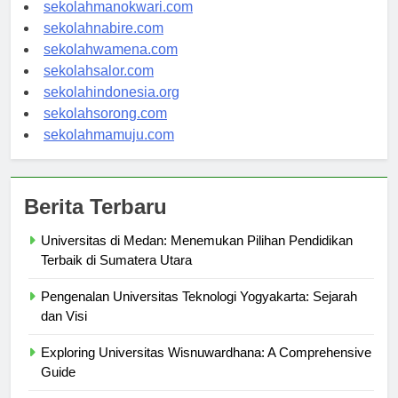
sekolahjayapura.com
sekolahmanokwari.com
sekolahnabire.com
sekolahwamena.com
sekolahsalor.com
sekolahindonesia.org
sekolahsorong.com
sekolahmamuju.com
Berita Terbaru
Universitas di Medan: Menemukan Pilihan Pendidikan
Terbaik di Sumatera Utara
Pengenalan Universitas Teknologi Yogyakarta: Sejarah
dan Visi
Exploring Universitas Wisnuwardhana: A Comprehensive
Guide