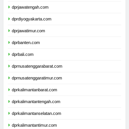
dprjawabarat.com
dprjawatengah.com
dprdiyogyakarta.com
dprjawatimur.com
dprbanten.com
dprbali.com
dprnusatenggarabarat.com
dprnusatenggaratimur.com
dprkalimantanbarat.com
dprkalimantantengah.com
dprkalimantanselatan.com