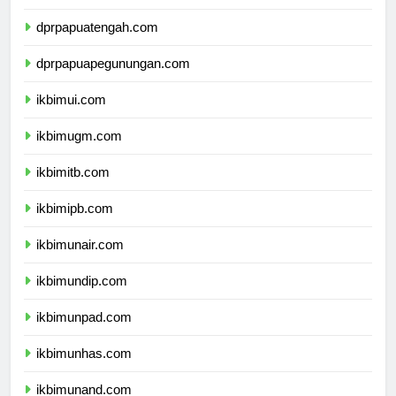
dprpapuaselatan.com
dprpapuatengah.com
dprpapuapegunungan.com
ikbimui.com
ikbimugm.com
ikbimitb.com
ikbimipb.com
ikbimunair.com
ikbimundip.com
ikbimunpad.com
ikbimunhas.com