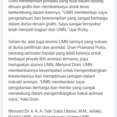
UMN memberikan pondasi yang kuat dalam bidang
desain grafis dan membantunya untuk terus
berkembang dalam karirnya. “UMN memberikan saya
pengetahuan dan keterampilan yang sangat berharga
dalam dunia desain grafis. Saya sangat bersyukur
telah menjadi bagian dari UMN,” ujar Rizky.
Selain itu, ada juga alumni UMN lainnya yang sukses
di dunia perfilman dan animasi. Dian Pramana Putra,
seorang animator handal yang telah bekerja untuk
berbagai proyek film animasi ternama, juga
merupakan alumni UMN. Menurut Dian, UMN
memberikannya kesempatan untuk mengembangkan
kreativitasnya dan memperluas jaringan dalam
industri animasi. “UMN memberikan saya
pengalaman berharga dan mentor yang sangat
mendukung dalam mengembangkan bakat animasi
saya,” kata Dian.
Menurut Dr. Ir. A. A. Gde Satia Utama, M.M., selaku