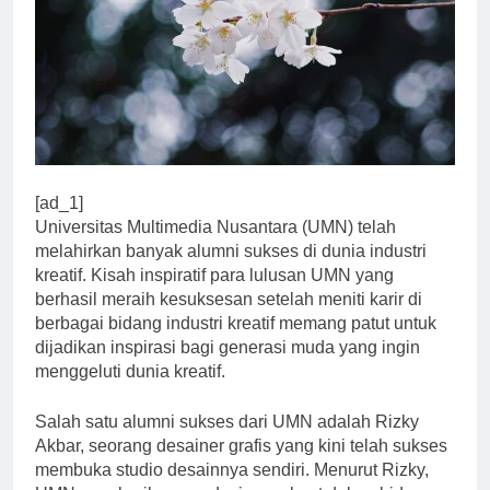
[ad_1]
Universitas Multimedia Nusantara (UMN) telah
melahirkan banyak alumni sukses di dunia industri
kreatif. Kisah inspiratif para lulusan UMN yang
berhasil meraih kesuksesan setelah meniti karir di
berbagai bidang industri kreatif memang patut untuk
dijadikan inspirasi bagi generasi muda yang ingin
menggeluti dunia kreatif.
Salah satu alumni sukses dari UMN adalah Rizky
Akbar, seorang desainer grafis yang kini telah sukses
membuka studio desainnya sendiri. Menurut Rizky,