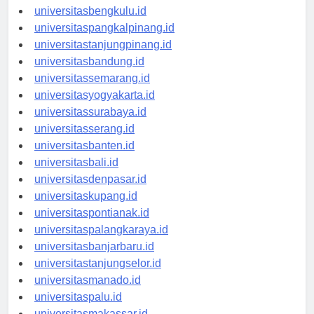
universitaspalembang.id
universitasbengkulu.id
universitaspangkalpinang.id
universitastanjungpinang.id
universitasbandung.id
universitassemarang.id
universitasyogyakarta.id
universitassurabaya.id
universitasserang.id
universitasbanten.id
universitasbali.id
universitasdenpasar.id
universitaskupang.id
universitaspontianak.id
universitaspalangkaraya.id
universitasbanjarbaru.id
universitastanjungselor.id
universitasmanado.id
universitaspalu.id