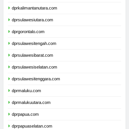
dprkalimantantimur.com
dprkalimantanutara.com
dprsulawesiutara.com
dprgorontalo.com
dprsulawesitengah.com
dprsulawesibarat.com
dprsulawesiselatan.com
dprsulawesitenggara.com
dprmaluku.com
dprmalukuutara.com
dprpapua.com