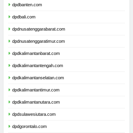
dpdbanten.com
dpdbali.com
dpdnusatenggarabarat.com
dpdnusatenggaratimur.com
dpdkalimantanbarat.com
dpdkalimantantengah.com
dpdkalimantanselatan.com
dpdkalimantantimur.com
dpdkalimantanutara.com
dpdsulawesiutara.com
dpdgorontalo.com