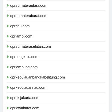
dprsumaterautara.com
dprsumaterabarat.com
dprriau.com
dprjambi.com
dprsumateraselatan.com
dprbengkulu.com
dprlampung.com
dprkepulauanbangkabelitung.com
dprkepulauanriau.com
dprdkijakarta.com