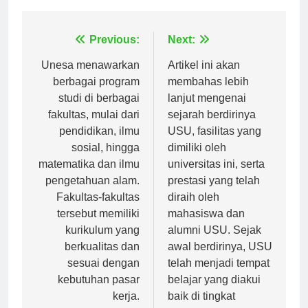
Navigasi
Previous:
Next:
pos
Unesa menawarkan
Artikel ini akan
berbagai program
membahas lebih
studi di berbagai
lanjut mengenai
fakultas, mulai dari
sejarah berdirinya
pendidikan, ilmu
USU, fasilitas yang
sosial, hingga
dimiliki oleh
matematika dan ilmu
universitas ini, serta
pengetahuan alam.
prestasi yang telah
Fakultas-fakultas
diraih oleh
tersebut memiliki
mahasiswa dan
kurikulum yang
alumni USU. Sejak
berkualitas dan
awal berdirinya, USU
sesuai dengan
telah menjadi tempat
kebutuhan pasar
belajar yang diakui