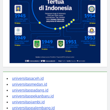
universitasaceh.id
universitasmedan.id
universitaspadang.id
universitaspekanbaru.id
universitasjambi.id