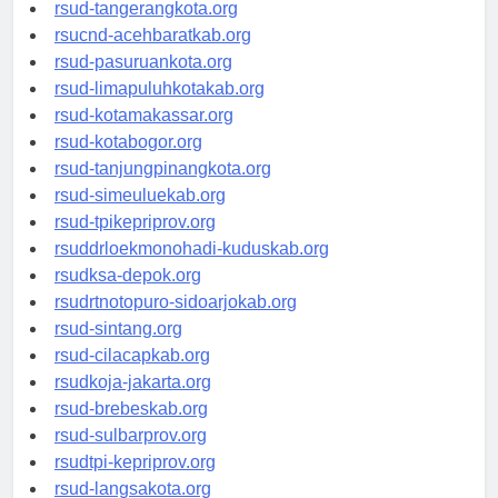
rsud-kotabekasi.org
rsud-tangerangkota.org
rsucnd-acehbaratkab.org
rsud-pasuruankota.org
rsud-limapuluhkotakab.org
rsud-kotamakassar.org
rsud-kotabogor.org
rsud-tanjungpinangkota.org
rsud-simeuluekab.org
rsud-tpikepriprov.org
rsuddrloekmonohadi-kuduskab.org
rsudksa-depok.org
rsudrtnotopuro-sidoarjokab.org
rsud-sintang.org
rsud-cilacapkab.org
rsudkoja-jakarta.org
rsud-brebeskab.org
rsud-sulbarprov.org
rsudtpi-kepriprov.org