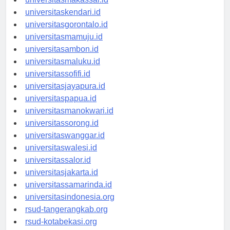
universitasmakassar.id
universitaskendari.id
universitasgorontalo.id
universitasmamuju.id
universitasambon.id
universitasmaluku.id
universitassofifi.id
universitasjayapura.id
universitaspapua.id
universitasmanokwari.id
universitassorong.id
universitaswanggar.id
universitaswalesi.id
universitassalor.id
universitasjakarta.id
universitassamarinda.id
universitasindonesia.org
rsud-tangerangkab.org