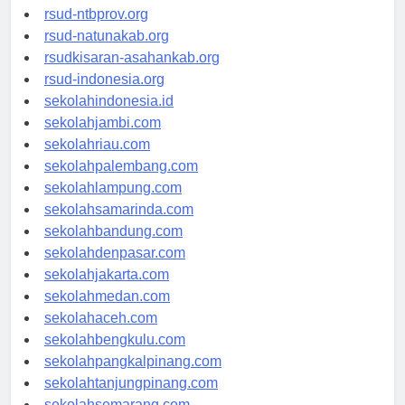
rsud-langsakota.org
rsud-ntbprov.org
rsud-natunakab.org
rsudkisaran-asahankab.org
rsud-indonesia.org
sekolahindonesia.id
sekolahjambi.com
sekolahriau.com
sekolahpalembang.com
sekolahlampung.com
sekolahsamarinda.com
sekolahbandung.com
sekolahdenpasar.com
sekolahjakarta.com
sekolahmedan.com
sekolahaceh.com
sekolahbengkulu.com
sekolahpangkalpinang.com
sekolahtanjungpinang.com