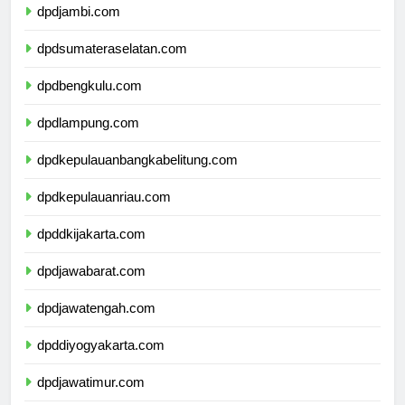
dpdjambi.com
dpdsumateraselatan.com
dpdbengkulu.com
dpdlampung.com
dpdkepulauanbangkabelitung.com
dpdkepulauanriau.com
dpddkijakarta.com
dpdjawabarat.com
dpdjawatengah.com
dpddiyogyakarta.com
dpdjawatimur.com