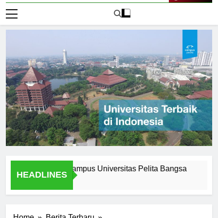
Live Now
f Attending Ecampus Universitas Pelita Bangsa
Explorin
HEADLINES
2 Hari Ago