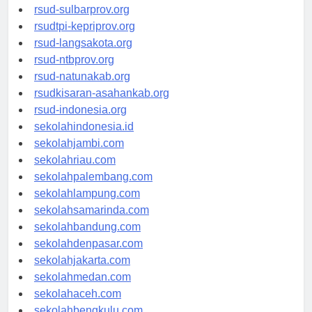
rsud-brebeskab.org
rsud-sulbarprov.org
rsudtpi-kepriprov.org
rsud-langsakota.org
rsud-ntbprov.org
rsud-natunakab.org
rsudkisaran-asahankab.org
rsud-indonesia.org
sekolahindonesia.id
sekolahjambi.com
sekolahriau.com
sekolahpalembang.com
sekolahlampung.com
sekolahsamarinda.com
sekolahbandung.com
sekolahdenpasar.com
sekolahjakarta.com
sekolahmedan.com
sekolahaceh.com