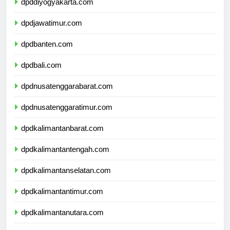
dpddiyogyakarta.com
dpdjawatimur.com
dpdbanten.com
dpdbali.com
dpdnusatenggarabarat.com
dpdnusatenggaratimur.com
dpdkalimantanbarat.com
dpdkalimantantengah.com
dpdkalimantanselatan.com
dpdkalimantantimur.com
dpdkalimantanutara.com