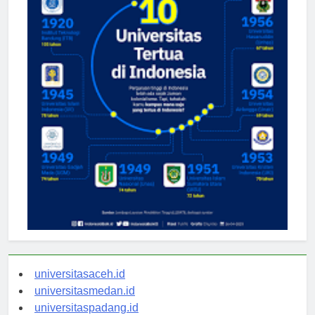
universitasaceh.id
universitasmedan.id