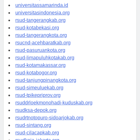
universitasjakarta.id
universitassamarinda.id
universitasindonesia.org
rsud-tangerangkab.org
rsud-kotabekasi.org
rsud-tangerangkota.org
rsucnd-acehbaratkab.org
rsud-pasuruankota.org
rsud-limapuluhkotakab.org
rsud-kotamakassar.org
rsud-kotabogor.org
rsud-tanjungpinangkota.org
rsud-simeuluekab.org
rsud-tpikepriprov.org
rsuddrloekmonohadi-kuduskab.org
rsudksa-depok.org
rsudrtnotopuro-sidoarjokab.org
rsud-sintang.org
rsud-cilacapkab.org