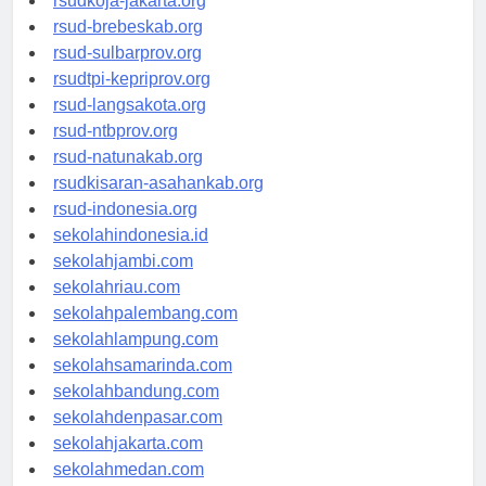
rsudkoja-jakarta.org
rsud-brebeskab.org
rsud-sulbarprov.org
rsudtpi-kepriprov.org
rsud-langsakota.org
rsud-ntbprov.org
rsud-natunakab.org
rsudkisaran-asahankab.org
rsud-indonesia.org
sekolahindonesia.id
sekolahjambi.com
sekolahriau.com
sekolahpalembang.com
sekolahlampung.com
sekolahsamarinda.com
sekolahbandung.com
sekolahdenpasar.com
sekolahjakarta.com