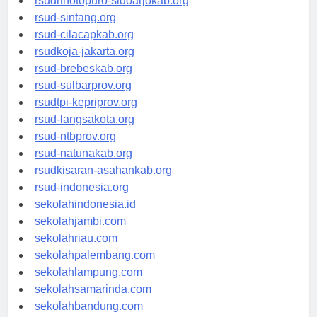
rsudrtnotopuro-sidoarjokab.org
rsud-sintang.org
rsud-cilacapkab.org
rsudkoja-jakarta.org
rsud-brebeskab.org
rsud-sulbarprov.org
rsudtpi-kepriprov.org
rsud-langsakota.org
rsud-ntbprov.org
rsud-natunakab.org
rsudkisaran-asahankab.org
rsud-indonesia.org
sekolahindonesia.id
sekolahjambi.com
sekolahriau.com
sekolahpalembang.com
sekolahlampung.com
sekolahsamarinda.com