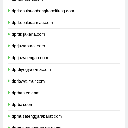
dprlampung.com
dprkepulauanbangkabelitung.com
dprkepulauanriau.com
dprdkijakarta.com
dprjawabarat.com
dprjawatengah.com
dprdiyogyakarta.com
dprjawatimur.com
dprbanten.com
dprbali.com
dprnusatenggarabarat.com