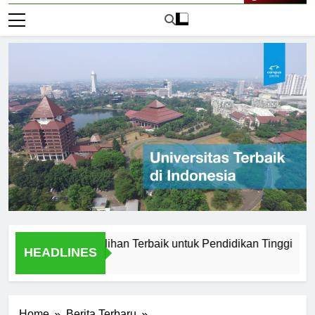
Live Now
 Purwokerto: Pilihan Terbaik untuk Pendidikan Tinggi
Top 
HEADLINES
1 Har