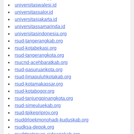
universitaswanggar.id
universitaswalesi.id
universitassalor.id
universitasjakarta.id
universitassamarinda.id
universitasindonesia.org
rsud-tangerangkab.org
rsud-kotabekasi.org
rsud-tangerangkota.org
rsucnd-acehbaratkab.org
rsud-pasuruankota.org
rsud-limapuluhkotakab.org
rsud-kotamakassar.org
rsud-kotabogor.org
rsud-tanjungpinangkota.org
rsud-simeuluekab.org
rsud-tpikepriprov.org
rsuddrloekmonohadi-kuduskab.org
rsudksa-depok.org